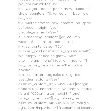
[vc_column width=”1/2”]
[trx_widget_recent_posts show_author=””
show_counters=””][/vc_column][/vc_row]
[vc_row
full_width=”stretch_row_content_no_spac
es” equal_height=”yes”
disable_element=”yes”
el_class=”esg_content”][vc_column
width=”1/4” icons_position=”left”]
[trx_sc_content size=”70p”
number_position=”br” title_style=”default”]
[vc_empty_space height=”4.75em”
alter_height=”none” hide_on_mobile=””]
[vc_custom_heading text=”Prethodne
godine…”
font_container=”tag:h3|text_align:left”
use_theme_fonts=”yes”
css=”.vc_custom_1652892219974{margin-
bottom: 0px !important;}”][vc_empty_space
height=”0.75em” alter_height=”none”
hide_on_mobile=””][vc_column_text
css=”.vc_custom_1488889216762{margin-
right: 2em !important;}”]Praesent nisi ipsum,