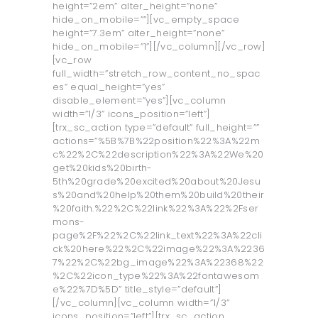
height=”2em” alter_height=”none”
hide_on_mobile=””][vc_empty_space
height=”7.3em” alter_height=”none”
hide_on_mobile=”1”][/vc_column][/vc_row]
[vc_row
full_width=”stretch_row_content_no_spac
es” equal_height=”yes”
disable_element=”yes”][vc_column
width=”1/3” icons_position=”left”]
[trx_sc_action type=”default” full_height=””
actions=”%5B%7B%22position%22%3A%22m
c%22%2C%22description%22%3A%22We%20
get%20kids%20birth-
5th%20grade%20excited%20about%20Jesu
s%20and%20help%20them%20build%20their
%20faith.%22%2C%22link%22%3A%22%2Fser
mons-
page%2F%22%2C%22link_text%22%3A%22cli
ck%20here%22%2C%22image%22%3A%2236
7%22%2C%22bg_image%22%3A%22368%22
%2C%22icon_type%22%3A%22fontawesom
e%22%7D%5D” title_style=”default”]
[/vc_column][vc_column width=”1/3”
icons_position=”left”][trx_sc_action