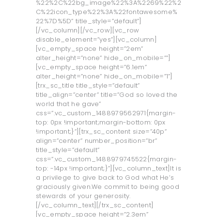
%22%2C%22bg_image%22%3A%2269%22%2
C%22icon_type%22%3A%22fontawesome%
22%7D%5D” title_style=”default”]
[/vc_column][/vc_row][vc_row
disable_element=”yes”][vc_column]
[vc_empty_space height=”2em”
alter_height=”none” hide_on_mobile=””]
[vc_empty_space height=”6.1em”
alter_height=”none” hide_on_mobile=”1”]
[trx_sc_title title_style=”default”
title_align=”center” title=”God so loved the
world that he gave”
css=”.vc_custom_1488979562971{margin-
top: 0px !important;margin-bottom: 0px
!important;}”][trx_sc_content size=”40p”
align=”center” number_position=”br”
title_style=”default”
css=”.vc_custom_1488979745522{margin-
top: -14px !important;}”][vc_column_text]It is
a privilege to give back to God what He’s
graciously given.We commit to being good
stewards of your generosity.
[/vc_column_text][/trx_sc_content]
[vc_empty_space height=”2.3em”