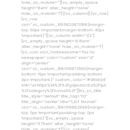
hide_on_mobile=””][vc_empty_space
height=”8em” alter_height=”none”
hide_on_mobile=”1”][/vc_column][/vc_row]
[vc_row
css=”.vc_custom_1655820870188{margin-
top: 60px !important;margin-bottom: 40px
!important;}”][vc_column width=”1/2”]
[vc_empty_space height=”6.15em”
alter_height=”none” hide_on_mobile=”1”]
[vc_icon icon_fontawesome=”fas fa-
newspaper” color=”custom” size=”xl”
align=”center”
css=”.vc_custom_1681316872550{margin-
bottom: 15px !important;padding-bottom:
0px !important;}” custom_color=”#d5bb24”
link=”url:https%3A%2F%2Fgdjeizaci.ba%2Fljut
%2Fcategory%2Fnovosti%2F”][trx_sc_title
title_style=”default” title_tag=”h2”
title_align=”center” title=”LJUT Novosti”
css=”.vc_custom_1681316882649{margin-
top: 0px !important;padding-top: 0px
!important;}”][vc_empty_space
height=”3.75em” alter_height=”none”
hide_on_mobile=”1”][/vc_column]