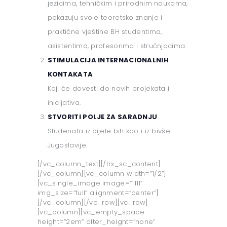
jezicima, tehničkim i prirodnim naukama,
pokazuju svoje teoretsko znanje i
praktične vještine BH studentima,
asistentima, profesorima i stručnjacima.
STIMULACIJA INTERNACIONALNIH
KONTAKATA
Koji će dovesti do novih projekata i
inicijativa.
STVORITI POLJE ZA SARADNJU
Studenata iz cijele bih kao i iz bivše
Jugoslavije.
[/vc_column_text][/trx_sc_content]
[/vc_column][vc_column width=”1/2”]
[vc_single_image image=”1111”
img_size=”full” alignment=”center”]
[/vc_column][/vc_row][vc_row]
[vc_column][vc_empty_space
height=”2em” alter_height=”none”