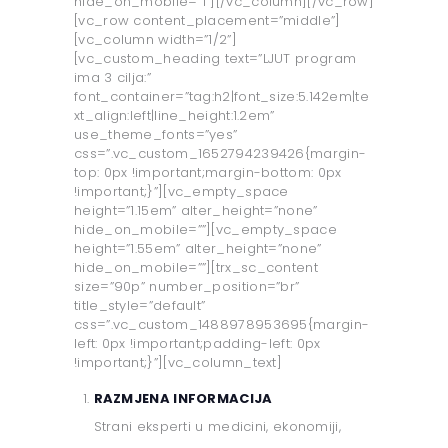
hide_on_mobile=”1”][/vc_column][/vc_row]
[vc_row content_placement=”middle”]
[vc_column width=”1/2”]
[vc_custom_heading text=”LJUT program
ima 3 cilja:”
font_container=”tag:h2|font_size:5.142em|te
xt_align:left|line_height:1.2em”
use_theme_fonts=”yes”
css=”.vc_custom_1652794239426{margin-
top: 0px !important;margin-bottom: 0px
!important;}”][vc_empty_space
height=”1.15em” alter_height=”none”
hide_on_mobile=””][vc_empty_space
height=”1.55em” alter_height=”none”
hide_on_mobile=””][trx_sc_content
size=”90p” number_position=”br”
title_style=”default”
css=”.vc_custom_1488978953695{margin-
left: 0px !important;padding-left: 0px
!important;}”][vc_column_text]
RAZMJENA INFORMACIJA
Strani eksperti u medicini, ekonomiji,