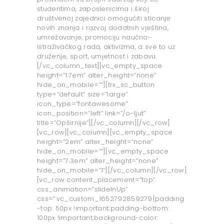
studentima, zaposlenicima i široj
društvenoj zajednici omogućiti sticanje
novih znanja i razvoj dodatnih vještina,
umrežavanje, promociju naučno-
istraživačkog rada, aktivizma, a sve to uz
druženje, sport, umjetnost i zabavu.
[/vc_column_text][vc_empty_space
height=”1.7em” alter_height=”none”
hide_on_mobile=””][trx_sc_button
type=”default” size=”large”
icon_type=”fontawesome”
icon_position=”left” link=”/o-ljut”
title=”Opširnije”][/vc_column][/vc_row]
[vc_row][vc_column][vc_empty_space
height=”2em” alter_height=”none”
hide_on_mobile=””][vc_empty_space
height=”7.3em” alter_height=”none”
hide_on_mobile=”1”][/vc_column][/vc_row]
[vc_row content_placement=”top”
css_animation=”slideInUp”
css=”.vc_custom_1652792859279{padding
-top: 50px !important;padding-bottom:
100px !important;background-color: