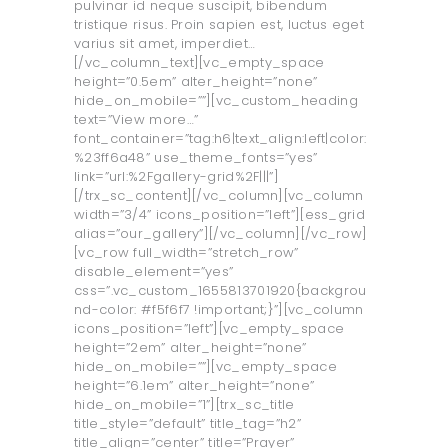
pulvinar id neque suscipit, bibendum
tristique risus. Proin sapien est, luctus eget
varius sit amet, imperdiet…
[/vc_column_text][vc_empty_space
height=”0.5em” alter_height=”none”
hide_on_mobile=””][vc_custom_heading
text=”View more…”
font_container=”tag:h6|text_align:left|color:
%23ff6a48” use_theme_fonts=”yes”
link=”url:%2Fgallery-grid%2F|||”]
[/trx_sc_content][/vc_column][vc_column
width=”3/4” icons_position=”left”][ess_grid
alias=”our_gallery”][/vc_column][/vc_row]
[vc_row full_width=”stretch_row”
disable_element=”yes”
css=”.vc_custom_1655813701920{backgrou
nd-color: #f5f6f7 !important;}”][vc_column
icons_position=”left”][vc_empty_space
height=”2em” alter_height=”none”
hide_on_mobile=””][vc_empty_space
height=”6.1em” alter_height=”none”
hide_on_mobile=”1”][trx_sc_title
title_style=”default” title_tag=”h2”
title_align=”center” title=”Prayer”