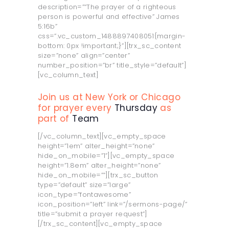
description=”“The prayer of a righteous
person is powerful and effective” James
5:16b”
css=”.vc_custom_1488897408051{margin-
bottom: 0px !important;}”][trx_sc_content
size=”none” align=”center”
number_position=”br” title_style=”default”]
[vc_column_text]
Join us at New York or Chicago
for prayer every
Thursday
as
part of
Team
[/vc_column_text][vc_empty_space
height=”1em” alter_height=”none”
hide_on_mobile=”1”][vc_empty_space
height=”1.8em” alter_height=”none”
hide_on_mobile=””][trx_sc_button
type=”default” size=”large”
icon_type=”fontawesome”
icon_position=”left” link=”/sermons-page/”
title=”submit a prayer request”]
[/trx_sc_content][vc_empty_space