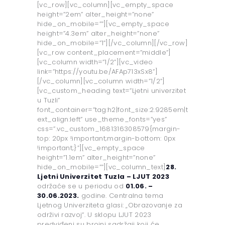
[vc_row][vc_column][vc_empty_space
O LJUT
height=”2em” alter_height=”none”
hide_on_mobile=””][vc_empty_space
O UNTZ
height=”4.3em” alter_height=”none”
hide_on_mobile=”1”][/vc_column][/vc_row]
PROGRAM
[vc_row content_placement=”middle”]
KONTAKT
[vc_column width=”1/2”][vc_video
link=”https://youtu.be/AFAp713xSx8”]
VOLONTIRAJ
[/vc_column][vc_column width=”1/2”]
[vc_custom_heading text=”Ljetni univerzitet
u Tuzli”
font_container=”tag:h2|font_size:2.9285em|t
ext_align:left” use_theme_fonts=”yes”
css=”.vc_custom_1681316308579{margin-
top: 20px !important;margin-bottom: 0px
!important;}”][vc_empty_space
height=”1.1em” alter_height=”none”
hide_on_mobile=””][vc_column_text]
28.
Ljetni Univerzitet Tuzla – LJUT 2023
održaće se u periodu od
01.06. –
30.06.2023.
godine. Centralna tema
Ljetnog Univerziteta glasi: „Obrazovanje za
održivi razvoj“. U sklopu LJUT 2023
predviđeni su brojni sadržaji koji će