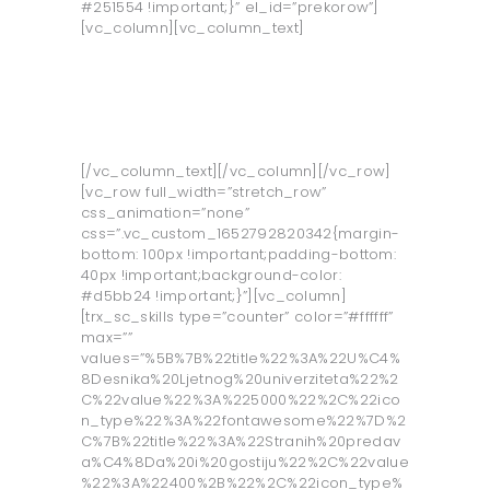
#251554 !important;}” el_id=”prekorow”]
[vc_column][vc_column_text]
do sada je na LJUT
učestvovalo:
[/vc_column_text][/vc_column][/vc_row]
[vc_row full_width=”stretch_row”
css_animation=”none”
css=”.vc_custom_1652792820342{margin-
bottom: 100px !important;padding-bottom:
40px !important;background-color:
#d5bb24 !important;}”][vc_column]
[trx_sc_skills type=”counter” color=”#ffffff”
max=””
values=”%5B%7B%22title%22%3A%22U%C4%
8Desnika%20Ljetnog%20univerziteta%22%2
C%22value%22%3A%225000%22%2C%22ico
n_type%22%3A%22fontawesome%22%7D%2
C%7B%22title%22%3A%22Stranih%20predav
a%C4%8Da%20i%20gostiju%22%2C%22value
%22%3A%22400%2B%22%2C%22icon_type%