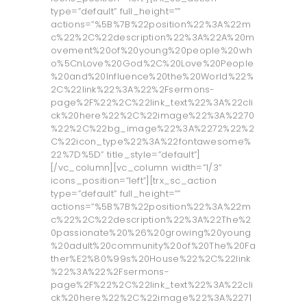
type=”default” full_height=””
actions=”%5B%7B%22position%22%3A%22m
c%22%2C%22description%22%3A%22A%20m
ovement%20of%20young%20people%20wh
o%5CnLove%20God%2C%20Love%20People
%20and%20Influence%20the%20World%22%
2C%22link%22%3A%22%2Fsermons-
page%2F%22%2C%22link_text%22%3A%22cli
ck%20here%22%2C%22image%22%3A%2270
%22%2C%22bg_image%22%3A%2272%22%2
C%22icon_type%22%3A%22fontawesome%
22%7D%5D” title_style=”default”]
[/vc_column][vc_column width=”1/3”
icons_position=”left”][trx_sc_action
type=”default” full_height=””
actions=”%5B%7B%22position%22%3A%22m
c%22%2C%22description%22%3A%22The%2
0passionate%20%26%20growing%20young
%20adult%20community%20of%20The%20Fa
ther%E2%80%99s%20House%22%2C%22link
%22%3A%22%2Fsermons-
page%2F%22%2C%22link_text%22%3A%22cli
ck%20here%22%2C%22image%22%3A%2271