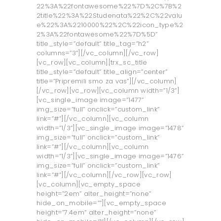
22%3A%22fontawesome%22%7D%2C%7B%2
2title%22%3A%22Studenata%22%2C%22valu
e%22%3A%2210000%22%2C%22icon_type%2
2%3A%22fontawesome%22%7D%5D”
title_style=”default” title_tag=”h2”
columns=”3”][/vc_column][/vc_row]
[vc_row][vc_column][trx_sc_title
title_style=”default” title_align=”center”
title=”Pripremili smo za vas”][/vc_column]
[/vc_row][vc_row][vc_column width=”1/3”]
[vc_single_image image=”1477”
img_size=”full” onclick=”custom_link”
link=”#”][/vc_column][vc_column
width=”1/3”][vc_single_image image=”1478”
img_size=”full” onclick=”custom_link”
link=”#”][/vc_column][vc_column
width=”1/3”][vc_single_image image=”1476”
img_size=”full” onclick=”custom_link”
link=”#”][/vc_column][/vc_row][vc_row]
[vc_column][vc_empty_space
height=”2em” alter_height=”none”
hide_on_mobile=””][vc_empty_space
height=”7.4em” alter_height=”none”