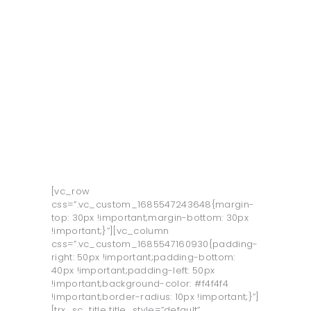
O LJUT
O UNTZ
PROGRAM
KONTAKT
VOLONTIRAJ
[vc_row
css=”.vc_custom_1685547243648{margin-
top: 30px !important;margin-bottom: 30px
!important;}”][vc_column
css=”.vc_custom_1685547160930{padding-
right: 50px !important;padding-bottom:
40px !important;padding-left: 50px
!important;background-color: #f4f4f4
!important;border-radius: 10px !important;}”]
[trx_sc_title title_style=”default”