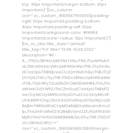
top: 30px !important;margin-bottom: 30px
!important;}”][vc_column
css=”.vc_custom_1685547160930{padding-
right: 50px !important;padding-bottom:
40px !important;padding-left: 50px
!important;background-color: #f4f4f4
!important;border-radius: 10px !important;}”]
[trx_sc_title title_style=”default”
title_tag=”h3” title=”13.06-15.06.2023.”
description=”#E-
8_JTNDc3BhbiUyMGNsYXNzJTNEJTIyaWNvbi1
sb2NhdGlvbiUyMiUyMHN0eWxlJTNEJTIyZm9u
dC1zaXplJTNBMjJweCUzQmNvbG9yJTNBJTIzZ
DViYjI0JTNCJTIyJTNFJTNDc3BhbiUyMHN0eWxl
JTNEJTIybWFyZ2luLWxlZnQlM0ExMHB4JTIwJTIx
aW1wb3J0YW50JTNCZm9udC1zaXplJTNBMTZ
weCUyMCUyMWltcG9ydGFudCUzQiUyMiUzR
UVkdWthY2lqc2tvLXJlaGFiaWxpdGFjaWpza2k
lMjBmYWt1bHRldCUyMGklMjBGaWxvem9mc2
tpJTIwZmFrdWx0ZXQlMjBVbml2ZXJ6aXRldGEl
MjB1JTIwVHV6bGklM0MlMkZzcGFuJTNFJTNDJT
JGc3BhbiUzRQ==”
css=”.vc_custom_1685549892589{margin-