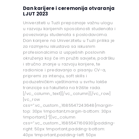
Dan karijere i ceremonija otvaranja
LJUT 2023
Univerziteti u Tuzli prepoznaje važnu ulogu
u razvoju karijernih sposobnosti studenata i
povezivanju studenata s poslodavcima.
Dan karijere na Univerzitetu u Tuzli prilika je
za razmjenu iskustava sa iskusnim
profesionalcima iz uspješnih poslovnih
okruženja koji će im pružiti savjete, podršku
i stručno znanje u razvoju karijere, te
radionice i predavanja o pisanju CV-a,
pripremi za intervju, soft skills i
poduzetničkim vještinama u svrhu lakše
tranzicije sa fakulteta na tržište rada.
[/vc_column_text][/vc_column][/vc_row]
[vc_row
css=”.vc_custom_1685547243648{margin-
top: 30px !important;margin-bottom: 30px
!important;}”][vc_column
css=”.vc_custom_1685547160930{padding-
right: 50px !important;padding-bottom:
40px !important;padding-left: 50px