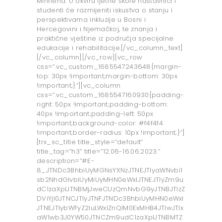
Minhena. U okviru ljetne škole nastavnici i
studenti će razmijeniti iskustva o stanju i
perspektivama inkluzije u Bosni i
Hercegovini i Njemačkoj, te znanja i
praktične vještine iz područja specijalne
edukacije i rehabilitacije.[/vc_column_text]
[/vc_column][/vc_row][vc_row
css=”.vc_custom_1685547243648{margin-
top: 30px !important;margin-bottom: 30px
!important;}”][vc_column
css=”.vc_custom_1685547160930{padding-
right: 50px !important;padding-bottom:
40px !important;padding-left: 50px
!important;background-color: #f4f4f4
!important;border-radius: 10px !important;}”]
[trx_sc_title title_style=”default”
title_tag=”h3” title=”12.06-16.06.2023.”
description=”#E-
8_JTNDc3BhbiUyMGNsYXNzJTNEJTIyaWNvbi1
sb2NhdGlvbiUyMiUyMHN0eWxlJTNEJTIyZm9u
dC1zaXplJTNBMjJweCUzQmNvbG9yJTNBJTIzZ
DViYjI0JTNCJTIyJTNFJTNDc3BhbiUyMHN0eWxl
JTNEJTIybWFyZ2luLWxlZnQlM0ExMHB4JTIwJTIx
aW1wb3J0YW50JTNCZm9udC1zaXplJTNBMTZ