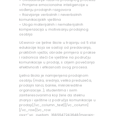
‒ Primjene emocionalne inteligencije u
vođenju prodajnih razgovora
‒ Razvijanje verbalnih i neverbalnih
komunikacijskih vještina
‒ Uloga materijalnih i nematerijalnih
kompenzacija u motivisanju prodajnog
osoblja
Učesnici-ce ljetne škole u trajanju od 5 stai
edukacije koja se sastoji od predavanja,
praktičnih vježbi, obrade primjera iz prakse
i radionica steći će vještine na području
komunikacije u prodaji, s ciljem povećanja
efektivnosti i efikasnosti ovog procesa.
Ljetna škola je namijenjena prodajnom
osoblju (mala, srednja, velika preduzeća,
prodajni lanci, banke, mikrokreditne
organizacije…), studentima i svim
zainteresovanima koji žele da steknu
znanja i vještine iz područja komunikacije u
prodaji.[/vc_column_text][/vc_column]
[/vc_row][vc_row
css=”.vc_custom_1685547243648{margin-