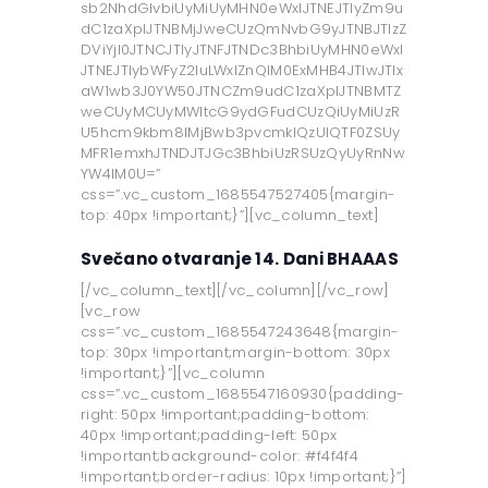
sb2NhdGlvbiUyMiUyMHN0eWxlJTNEJTIyZm9u
dC1zaXplJTNBMjJweCUzQmNvbG9yJTNBJTIzZ
DViYjI0JTNCJTIyJTNFJTNDc3BhbiUyMHN0eWxl
JTNEJTIybWFyZ2luLWxlZnQlM0ExMHB4JTIwJTIx
aW1wb3J0YW50JTNCZm9udC1zaXplJTNBMTZ
weCUyMCUyMWltcG9ydGFudCUzQiUyMiUzR
U5hcm9kbm8lMjBwb3pvcmklQzUlQTF0ZSUy
MFR1emxhJTNDJTJGc3BhbiUzRSUzQyUyRnNw
YW4lM0U=”
css=”.vc_custom_1685547527405{margin-
top: 40px !important;}”][vc_column_text]
Svečano otvaranje 14. Dani BHAAAS
[/vc_column_text][/vc_column][/vc_row]
[vc_row
css=”.vc_custom_1685547243648{margin-
top: 30px !important;margin-bottom: 30px
!important;}”][vc_column
css=”.vc_custom_1685547160930{padding-
right: 50px !important;padding-bottom:
40px !important;padding-left: 50px
!important;background-color: #f4f4f4
!important;border-radius: 10px !important;}”]