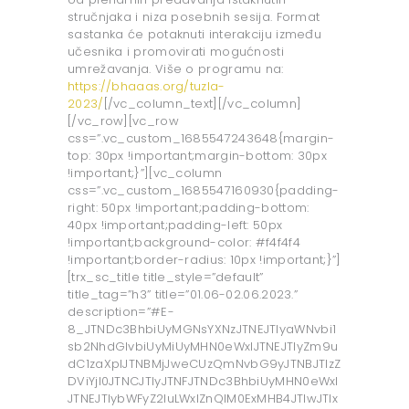
stručnjaka i niza posebnih sesija. Format
sastanka će potaknuti interakciju između
učesnika i promovirati mogućnosti
umrežavanja. Više o programu na:
https://bhaaas.org/tuzla-
2023/
[/vc_column_text][/vc_column]
[/vc_row][vc_row
css=”.vc_custom_1685547243648{margin-
top: 30px !important;margin-bottom: 30px
!important;}”][vc_column
css=”.vc_custom_1685547160930{padding-
right: 50px !important;padding-bottom:
40px !important;padding-left: 50px
!important;background-color: #f4f4f4
!important;border-radius: 10px !important;}”]
[trx_sc_title title_style=”default”
title_tag=”h3” title=”01.06-02.06.2023.”
description=”#E-
8_JTNDc3BhbiUyMGNsYXNzJTNEJTIyaWNvbi1
sb2NhdGlvbiUyMiUyMHN0eWxlJTNEJTIyZm9u
dC1zaXplJTNBMjJweCUzQmNvbG9yJTNBJTIzZ
DViYjI0JTNCJTIyJTNFJTNDc3BhbiUyMHN0eWxl
JTNEJTIybWFyZ2luLWxlZnQlM0ExMHB4JTIwJTIx