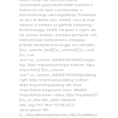
savremenih genotoksikoloških metoda o
kojima će biti riječi u predavanju o
biomonitoringu aerozagađenja. Predavači
su doc dr Naida Lojo -Kadrić i doc.dr Anja
Haverić iz Instituta za gentički inžinjering i
biotehnologiju INGEB, Sarajevo s ciljem da
na osnovu slučaja i primjera primjene ovih
metoda koje svakodnevno obavljaju
približe studentima biologije ovu tematiku.
[/vc_column_text][/vc_column][/vc_row]
[vc_row
css=”.vc_custom_1685547243648{margin-
top: 30px !important;margin-bottom: 30px
!important;}”][vc_column
css=”.vc_custom_1685547160930{padding-
right: 50px !important;padding-bottom:
40px !important;padding-left: 50px
!important;background-color: #f4f4f4
!important;border-radius: 10px !important;}”]
[trx_sc_title title_style=”default”
title_tag=”h3” title=”02.06.2023.”
description=”#E-
8_JTNDc3BhbiUyMGNsYXNzJTNEJTIyaWNvbi1