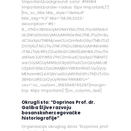
!important;background-color: #f4f4f4
!important;border-radius: 10px !important;}”]
[trx_sc_title title_style=”default”
title_tag=”h3” title=”08.06.2023.”
description=”#E-
8_JTNDc3BhbiUyMGNsYXNzJTNEJTIyaWNvbi1
sb2NhdGlvbiUyMiUyMHN0eWxlJTNEJTIyZm9u
dC1zaXplJTNBMjJweCUzQmNvbG9yJTNBJTIzZ
DViYjI0JTNCJTIyJTNFJTNDc3BhbiUyMHN0eWxl
JTNEJTIybWFyZ2luLWxlZnQlM0ExMHB4JTIwJTIx
aW1wb3J0YW50JTNCZm9udC1zaXplJTNBMTZ
weCUyMCUyMWltcG9ydGFudCUzQiUyMiUzR
UZpbG96b2Zza2klMjBmYWt1bHRldCUyQyUy
MEtuamklQzUlQkVuaSUyMGt1dGFrJTNDJTJGc
3BhbiUzRSUzQyUyRnNwYW4lM0U=”
css=”.vc_custom_1685548745297{margin-
top: 40px !important;}”][vc_column_text]
Okrugli sto: “Doprinos Prof. dr.
Galiba Šljive razvoju
bosanskohercegovačke
historiografije”
Organizacija okruglog stola: “Doprinos prof.