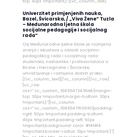
top: 40px !important;}”][vc_column_text]
Univerzitet primjenjenih nauka,
Bazel, Švicarska, / „Viva Žene“ Tuzla
–
Međunarodna ljetna škola
socijalne pedagogije i socijalnog
rada“
Cilj Međunarodne ljetne škole je razmjena
znanja i iskustava u oblasti socijalno-
pedagoškog rada i socijalnog rada
studenata, nastavnika i profesionalaca iz
Bosne i Hercegovine i Švicarske,
umrežavanje i razmjena dobrih praksi.
[/vc_column_text][/vc_column][/vc_row]
[vc_row
css=”.vc_custom_1685547243648{margin-
top: 30px !important;margin-bottom: 30px
!important;}”][vc_column
css=”.vc_custom_1685547160930{padding-
right: 50px !important;padding-bottom:
40px !important;padding-left: 50px
!important;background-color: #f4f4f4
!important;border-radius: 10px !important;}”]