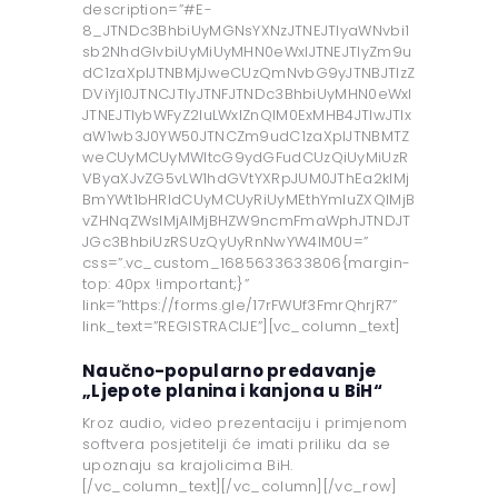
description=”#E-
8_JTNDc3BhbiUyMGNsYXNzJTNEJTIyaWNvbi1
sb2NhdGlvbiUyMiUyMHN0eWxlJTNEJTIyZm9u
dC1zaXplJTNBMjJweCUzQmNvbG9yJTNBJTIzZ
DViYjI0JTNCJTIyJTNFJTNDc3BhbiUyMHN0eWxl
JTNEJTIybWFyZ2luLWxlZnQlM0ExMHB4JTIwJTIx
aW1wb3J0YW50JTNCZm9udC1zaXplJTNBMTZ
weCUyMCUyMWltcG9ydGFudCUzQiUyMiUzR
VByaXJvZG5vLW1hdGVtYXRpJUM0JThEa2klMj
BmYWt1bHRldCUyMCUyRiUyMEthYmluZXQlMjB
vZHNqZWslMjAlMjBHZW9ncmFmaWphJTNDJT
JGc3BhbiUzRSUzQyUyRnNwYW4lM0U=”
css=”.vc_custom_1685633633806{margin-
top: 40px !important;}”
link=”https://forms.gle/17rFWUf3FmrQhrjR7”
link_text=”REGISTRACIJE”][vc_column_text]
Naučno-popularno predavanje
„Ljepote planina i kanjona u BiH“
Kroz audio, video prezentaciju i primjenom
softvera posjetitelji će imati priliku da se
upoznaju sa krajolicima BiH.
[/vc_column_text][/vc_column][/vc_row]