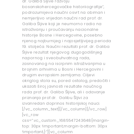
dr. Galiba Šljive razvoju
bosanskohercegovačke historiiografije”,
podrazumijeva naučni osvrt na obiman i
nemjerljivo vrijedan naučni rad prof. dr.
Galiba Šljive koji je neumorno radio na
istraživanju i proučavanju nacionalne
historije Bosne i Hercegovine, posebno
njenog najburnijeg i najosjetljivijeg perioda
19. stoljeća. Naučni rezultati prof. dr. Galiba
Šljive rezultat njegovog dugogodišnjeg
napornog i sveobuhvatnog rada,
zasnovanog na iscrpnim istraživanjima u
brojnim arhivima u Bosni i Hercegovini i
drugim evropskim zemljama. Ciljevi
okriglog stola su, pored ostalog, predočiti i
ukazati široj javnosti rezultate naučnog
rada prof. dr. Galiba Šljive, ali i odavanje
priznanja prof.dr. Galibu Šljivi za
izvanredan doprinos historijskoj nauci.
[/vc_column_text][/vc_column][/vc_row]
[vc_row
css=”.vc_custom_1685547243648{margin-
top: 30px !important;margin-bottom: 30px
!important;}”][vc_column