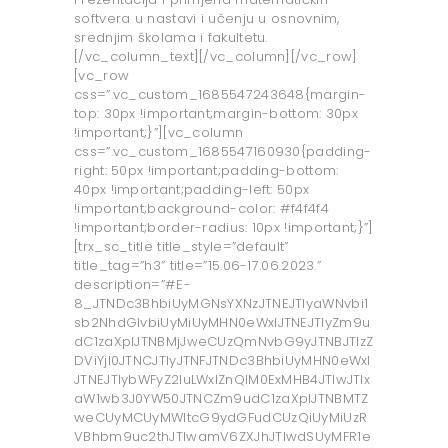
softvera u nastavi i učenju u osnovnim,
srednjim školama i fakultetu.
[/vc_column_text][/vc_column][/vc_row]
[vc_row
css=”.vc_custom_1685547243648{margin-
top: 30px !important;margin-bottom: 30px
!important;}”][vc_column
css=”.vc_custom_1685547160930{padding-
right: 50px !important;padding-bottom:
40px !important;padding-left: 50px
!important;background-color: #f4f4f4
!important;border-radius: 10px !important;}”]
[trx_sc_title title_style=”default”
title_tag=”h3” title=”15.06-17.06.2023.”
description=”#E-
8_JTNDc3BhbiUyMGNsYXNzJTNEJTIyaWNvbi1
sb2NhdGlvbiUyMiUyMHN0eWxlJTNEJTIyZm9u
dC1zaXplJTNBMjJweCUzQmNvbG9yJTNBJTIzZ
DViYjI0JTNCJTIyJTNFJTNDc3BhbiUyMHN0eWxl
JTNEJTIybWFyZ2luLWxlZnQlM0ExMHB4JTIwJTIx
aW1wb3J0YW50JTNCZm9udC1zaXplJTNBMTZ
weCUyMCUyMWltcG9ydGFudCUzQiUyMiUzR
VBhbm9uc2thJTIwamV6ZXJhJTIwdSUyMFR1e