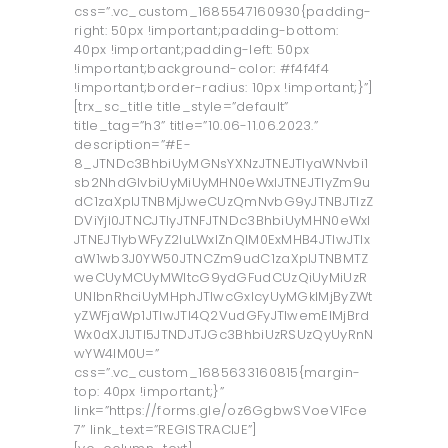
css=”.vc_custom_1685547160930{padding-
right: 50px !important;padding-bottom:
40px !important;padding-left: 50px
!important;background-color: #f4f4f4
!important;border-radius: 10px !important;}”]
[trx_sc_title title_style=”default”
title_tag=”h3” title=”10.06-11.06.2023.”
description=”#E-
8_JTNDc3BhbiUyMGNsYXNzJTNEJTIyaWNvbi1
sb2NhdGlvbiUyMiUyMHN0eWxlJTNEJTIyZm9u
dC1zaXplJTNBMjJweCUzQmNvbG9yJTNBJTIzZ
DViYjI0JTNCJTIyJTNFJTNDc3BhbiUyMHN0eWxl
JTNEJTIybWFyZ2luLWxlZnQlM0ExMHB4JTIwJTIx
aW1wb3J0YW50JTNCZm9udC1zaXplJTNBMTZ
weCUyMCUyMWltcG9ydGFudCUzQiUyMiUzR
UNlbnRhciUyMHphJTIwcGxlcyUyMGklMjByZWt
yZWFjaWp1JTIwJTI4Q2VudGFyJTIwemElMjBrd
Wx0dXJ1JTI5JTNDJTJGc3BhbiUzRSUzQyUyRnN
wYW4lM0U=”
css=”.vc_custom_1685633160815{margin-
top: 40px !important;}”
link=”https://forms.gle/oz6GgbwSVoeV1Fce
7” link_text=”REGISTRACIJE”]