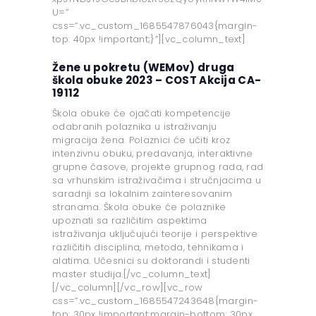
U=”
css=”.vc_custom_1685547876043{margin-
top: 40px !important;}”][vc_column_text]
Žene u pokretu (WEMov) druga
škola obuke 2023 – COST Akcija CA-
19112
Škola obuke će ojačati kompetencije
odabranih polaznika u istraživanju
migracija žena. Polaznici će učiti kroz
intenzivnu obuku, predavanja, interaktivne
grupne časove, projekte grupnog rada, rad
sa vrhunskim istraživačima i stručnjacima u
saradnji sa lokalnim zainteresovanim
stranama. Škola obuke će polaznike
upoznati sa različitim aspektima
istraživanja uključujući teorije i perspektive
različitih disciplina, metoda, tehnikama i
alatima. Učesnici su doktorandi i studenti
master studija.[/vc_column_text]
[/vc_column][/vc_row][vc_row
css=”.vc_custom_1685547243648{margin-
top: 30px !important;margin-bottom: 30px