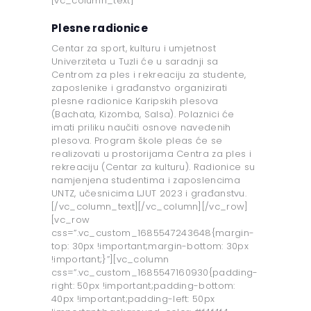
[vc_column_text]
Plesne radionice
Centar za sport, kulturu i umjetnost
Univerziteta u Tuzli će u saradnji sa
Centrom za ples i rekreaciju za studente,
zaposlenike i građanstvo organizirati
plesne radionice Karipskih plesova
(Bachata, Kizomba, Salsa). Polaznici će
imati priliku naučiti osnove navedenih
plesova. Program škole pleas će se
realizovati u prostorijama Centra za ples i
rekreaciju (Centar za kulturu). Radionice su
namjenjena studentima i zaposlencima
UNTZ, učesnicima LJUT 2023 i građanstvu.
[/vc_column_text][/vc_column][/vc_row]
[vc_row
css=”.vc_custom_1685547243648{margin-
top: 30px !important;margin-bottom: 30px
!important;}”][vc_column
css=”.vc_custom_1685547160930{padding-
right: 50px !important;padding-bottom:
40px !important;padding-left: 50px