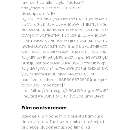
[trx_sc_title title_style=”default”
title_tag=”h3” title=”09.06.2023.”
description=”#E-
8_JTNDc3BhbiUyMGNsYXNzJTNEJTIyaWNvbi1
sb2NhdGlvbiUyMiUyMHN0eWxlJTNEJTIyZm9u
dC1zaXplJTNBMjJweCUzQmNvbG9yJTNBJTIzZ
DViYjI0JTNCJTIyJTNFJTNDc3BhbiUyMHN0eWxl
JTNEJTIybWFyZ2luLWxlZnQlM0ExMHB4JTIwJTIx
aW1wb3J0YW50JTNCZm9udC1zaXplJTNBMTZ
weCUyMCUyMWltcG9ydGFudCUzQiUyMiUzR
SUyMEthbXB1cyUyMFVuaXZlcnppdGV0YSUyM
HUlMjBUdXpsaSUyMCUyRiUyMEFrYWRlbWlqY
SUyMGRyYW1za2loJTIwdW1qZXRub3N0aSUzQ
yUyRnNwYW4lM0UlM0MlMkZzcGFuJTNF”
css=”.vc_custom_1685696872609{margin-
top: 40px !important;}”
link=”https://forms.gle/NBQJJXFaagooPEux5”
link_text=”REGISTRACIJE”][vc_column_text]
Film na otvorenom
Uživajte u prirodnom ambijentu Kampusa
Univerziteta u Tuzli, uz zakusku i druženje, i
projekciji dugometražnog filma na