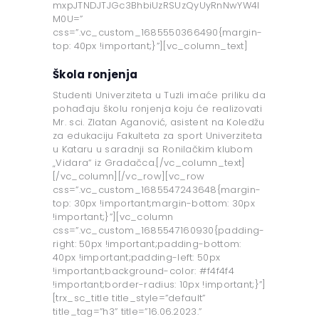
mxpJTNDJTJGc3BhbiUzRSUzQyUyRnNwYW4l
M0U=”
css=”.vc_custom_1685550366490{margin-
top: 40px !important;}”][vc_column_text]
Škola ronjenja
Studenti Univerziteta u Tuzli imaće priliku da
pohađaju školu ronjenja koju će realizovati
Mr. sci. Zlatan Aganović, asistent na Koledžu
za edukaciju Fakulteta za sport Univerziteta
u Kataru u saradnji sa Ronilačkim klubom
„Vidara“ iz Gradačca.[/vc_column_text]
[/vc_column][/vc_row][vc_row
css=”.vc_custom_1685547243648{margin-
top: 30px !important;margin-bottom: 30px
!important;}”][vc_column
css=”.vc_custom_1685547160930{padding-
right: 50px !important;padding-bottom:
40px !important;padding-left: 50px
!important;background-color: #f4f4f4
!important;border-radius: 10px !important;}”]
[trx_sc_title title_style=”default”
title_tag=”h3” title=”16.06.2023.”