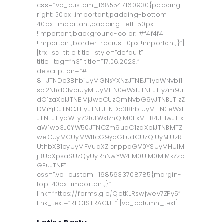
css=”.vc_custom_1685547160930{padding-
right: 50px !important;padding-bottom:
40px !important;padding-left: 50px
!important;background-color: #f4f4f4
!important;border-radius: 10px !important;}”]
[trx_sc_title title_style=”default”
title_tag=”h3” title=”17.06.2023.”
description=”#E-
8_JTNDc3BhbiUyMGNsYXNzJTNEJTIyaWNvbi1
sb2NhdGlvbiUyMiUyMHN0eWxlJTNEJTIyZm9u
dC1zaXplJTNBMjJweCUzQmNvbG9yJTNBJTIzZ
DViYjI0JTNCJTIyJTNFJTNDc3BhbiUyMHN0eWxl
JTNEJTIybWFyZ2luLWxlZnQlM0ExMHB4JTIwJTIx
aW1wb3J0YW50JTNCZm9udC1zaXplJTNBMTZ
weCUyMCUyMWltcG9ydGFudCUzQiUyMiUzR
UthbXB1cyUyMFVuaXZlcnppdGV0YSUyMHUlM
jBUdXpsaSUzQyUyRnNwYW4lM0UlM0MlMkZzc
GFuJTNF”
css=”.vc_custom_1685633708785{margin-
top: 40px !important;}”
link=”https://forms.gle/QetKLRswjwev7ZPy5”
link_text=”REGISTRACIJE”][vc_column_text]