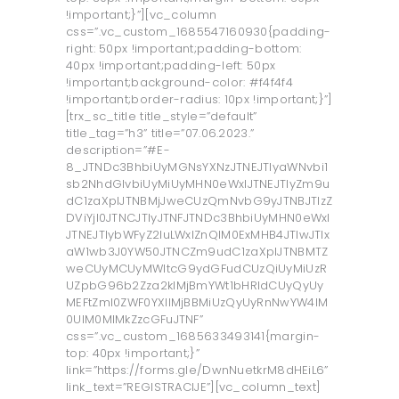
!important;}”][vc_column
css=”.vc_custom_1685547160930{padding-
right: 50px !important;padding-bottom:
40px !important;padding-left: 50px
!important;background-color: #f4f4f4
!important;border-radius: 10px !important;}”]
[trx_sc_title title_style=”default”
title_tag=”h3” title=”07.06.2023.”
description=”#E-
8_JTNDc3BhbiUyMGNsYXNzJTNEJTIyaWNvbi1
sb2NhdGlvbiUyMiUyMHN0eWxlJTNEJTIyZm9u
dC1zaXplJTNBMjJweCUzQmNvbG9yJTNBJTIzZ
DViYjI0JTNCJTIyJTNFJTNDc3BhbiUyMHN0eWxl
JTNEJTIybWFyZ2luLWxlZnQlM0ExMHB4JTIwJTIx
aW1wb3J0YW50JTNCZm9udC1zaXplJTNBMTZ
weCUyMCUyMWltcG9ydGFudCUzQiUyMiUzR
UZpbG96b2Zza2klMjBmYWt1bHRldCUyQyUy
MEFtZml0ZWF0YXIlMjBBMiUzQyUyRnNwYW4lM
0UlM0MlMkZzcGFuJTNF”
css=”.vc_custom_1685633493141{margin-
top: 40px !important;}”
link=”https://forms.gle/DwnNuetkrM8dHEiL6”
link_text=”REGISTRACIJE”][vc_column_text]