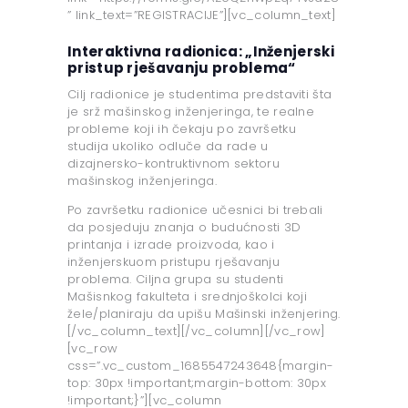
” link_text=”REGISTRACIJE”][vc_column_text]
Interaktivna radionica: „Inženjerski
pristup rješavanju problema“
Cilj radionice je studentima predstaviti šta
je srž mašinskog inženjeringa, te realne
probleme koji ih čekaju po završetku
studija ukoliko odluče da rade u
dizajnersko-kontruktivnom sektoru
mašinskog inženjeringa.
Po završetku radionice učesnici bi trebali
da posjeduju znanja o budućnosti 3D
printanja i izrade proizvoda, kao i
inženjerskuom pristupu rješavanju
problema. Ciljna grupa su studenti
Mašisnkog fakulteta i srednjoškolci koji
žele/planiraju da upišu Mašinski inženjering.
[/vc_column_text][/vc_column][/vc_row]
[vc_row
css=”.vc_custom_1685547243648{margin-
top: 30px !important;margin-bottom: 30px
!important;}”][vc_column