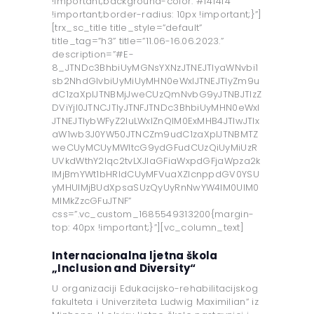
!important;background-color: #f4f4f4
!important;border-radius: 10px !important;}”]
[trx_sc_title title_style=”default”
title_tag=”h3” title=”11.06-16.06.2023.”
description=”#E-
8_JTNDc3BhbiUyMGNsYXNzJTNEJTIyaWNvbi1
sb2NhdGlvbiUyMiUyMHN0eWxlJTNEJTIyZm9u
dC1zaXplJTNBMjJweCUzQmNvbG9yJTNBJTIzZ
DViYjI0JTNCJTIyJTNFJTNDc3BhbiUyMHN0eWxl
JTNEJTIybWFyZ2luLWxlZnQlM0ExMHB4JTIwJTIx
aW1wb3J0YW50JTNCZm9udC1zaXplJTNBMTZ
weCUyMCUyMWltcG9ydGFudCUzQiUyMiUzR
UVkdWthY2lqc2tvLXJlaGFiaWxpdGFjaWpza2k
lMjBmYWt1bHRldCUyMFVuaXZlcnppdGV0YSU
yMHUlMjBUdXpsaSUzQyUyRnNwYW4lM0UlM0
MlMkZzcGFuJTNF”
css=”.vc_custom_1685549313200{margin-
top: 40px !important;}”][vc_column_text]
Internacionalna ljetna škola
„Inclusion and Diversity“
U organizaciji Edukacijsko-rehabilitacijskog
fakulteta i Univerziteta Ludwig Maximilian“ iz