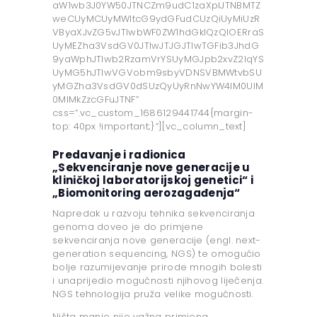
aW1wb3J0YW50JTNCZm9udC1zaXplJTNBMTZ
weCUyMCUyMWltcG9ydGFudCUzQiUyMiUzR
VByaXJvZG5vJTIwbWF0ZW1hdGklQzQlOERraS
UyMEZha3VsdGV0JTIwJTJGJTIwTGFib3JhdG
9yaWphJTIwb2RzamVrYSUyMGJpb2xvZ2lqYS
UyMG5hJTIwVGVobm9sbyVDNSVBMWtvbSU
yMGZha3VsdGV0dSUzQyUyRnNwYW4lM0UlM
0MlMkZzcGFuJTNF”
css=”.vc_custom_1686129441744{margin-
top: 40px !important;}”][vc_column_text]
Predavanje i radionica
„Sekvenciranje nove generacije u
kliničkoj laboratorijskoj genetici“ i
„Biomonitoring aerozagađenja“
Napredak u razvoju tehnika sekvenciranja
genoma doveo je do primjene
sekvenciranja nove generacije (engl. next-
generation sequencing, NGS) te omogućio
bolje razumijevanje prirode mnogih bolesti
i unaprijedio mogućnosti njihovog liječenja.
NGS tehnologija pruža velike mogućnosti.
Ništa manje nije važna primjena