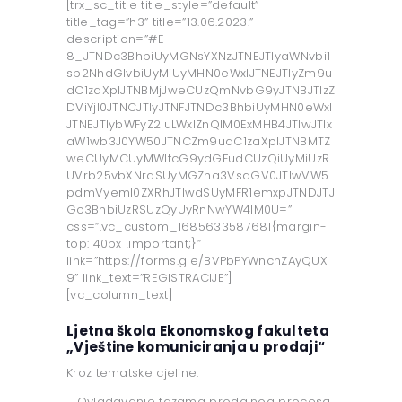
[trx_sc_title title_style=”default”
title_tag=”h3” title=”13.06.2023.”
description=”#E-
8_JTNDc3BhbiUyMGNsYXNzJTNEJTIyaWNvbi1
sb2NhdGlvbiUyMiUyMHN0eWxlJTNEJTIyZm9u
dC1zaXplJTNBMjJweCUzQmNvbG9yJTNBJTIzZ
DViYjI0JTNCJTIyJTNFJTNDc3BhbiUyMHN0eWxl
JTNEJTIybWFyZ2luLWxlZnQlM0ExMHB4JTIwJTIx
aW1wb3J0YW50JTNCZm9udC1zaXplJTNBMTZ
weCUyMCUyMWltcG9ydGFudCUzQiUyMiUzR
UVrb25vbXNraSUyMGZha3VsdGV0JTIwVW5
pdmVyeml0ZXRhJTIwdSUyMFR1emxpJTNDJTJ
Gc3BhbiUzRSUzQyUyRnNwYW4lM0U=”
css=”.vc_custom_1685633587681{margin-
top: 40px !important;}”
link=”https://forms.gle/BVPbPYWncnZAyQUX
9” link_text=”REGISTRACIJE”]
[vc_column_text]
Ljetna škola Ekonomskog fakulteta
„Vještine komuniciranja u prodaji“
Kroz tematske cjeline:
‒ Ovladavanje fazama prodajnog procesa