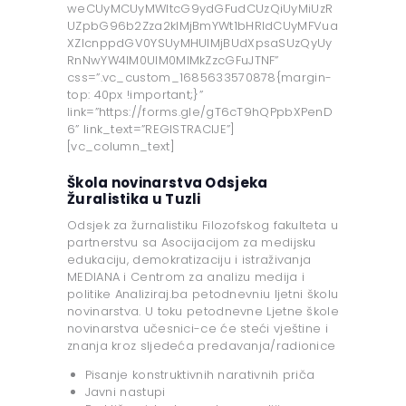
weCUyMCUyMWltcG9ydGFudCUzQiUyMiUzR
UZpbG96b2Zza2klMjBmYWt1bHRldCUyMFVua
XZlcnppdGV0YSUyMHUlMjBUdXpsaSUzQyUy
RnNwYW4lM0UlM0MlMkZzcGFuJTNF”
css=”.vc_custom_1685633570878{margin-
top: 40px !important;}”
link=”https://forms.gle/gT6cT9hQPpbXPenD
6” link_text=”REGISTRACIJE”]
[vc_column_text]
Škola novinarstva Odsjeka
Žuralistika u Tuzli
Odsjek za žurnalistiku Filozofskog fakulteta u
partnerstvu sa Asocijacijom za medijsku
edukaciju, demokratizaciju i istraživanja
MEDIANA i Centrom za analizu medija i
politike Analiziraj.ba petodnevniu ljetni školu
novinarstva. U toku petodnevne Ljetne škole
novinarstva učesnici-ce će steći vještine i
znanja kroz sljedeća predavanja/radionice
Pisanje konstruktivnih narativnih priča
Javni nastupi