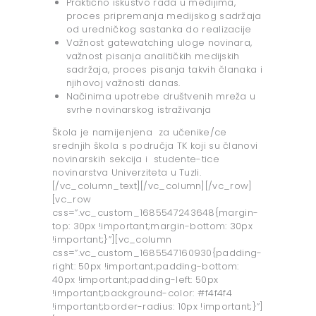
Praktično iskustvo rada u medijima,
proces pripremanja medijskog sadržaja
od uredničkog sastanka do realizacije
Važnost gatewatching uloge novinara,
važnost pisanja analitičkih medijskih
sadržaja, proces pisanja takvih članaka i
njihovoj važnosti danas.
Načinima upotrebe društvenih mreža u
svrhe novinarskog istraživanja
Škola je namijenjena za učenike/ce
srednjih škola s područja TK koji su članovi
novinarskih sekcija i studente-tice
novinarstva Univerziteta u Tuzli.
[/vc_column_text][/vc_column][/vc_row]
[vc_row
css=”.vc_custom_1685547243648{margin-
top: 30px !important;margin-bottom: 30px
!important;}”][vc_column
css=”.vc_custom_1685547160930{padding-
right: 50px !important;padding-bottom:
40px !important;padding-left: 50px
!important;background-color: #f4f4f4
!important;border-radius: 10px !important;}”]