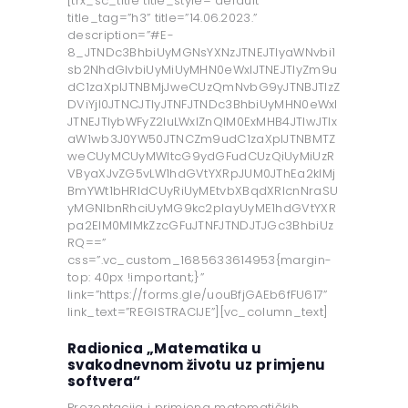
[trx_sc_title title_style=”default”
title_tag=”h3” title=”14.06.2023.”
description=”#E-
8_JTNDc3BhbiUyMGNsYXNzJTNEJTIyaWNvbi1
sb2NhdGlvbiUyMiUyMHN0eWxlJTNEJTIyZm9u
dC1zaXplJTNBMjJweCUzQmNvbG9yJTNBJTIzZ
DViYjI0JTNCJTIyJTNFJTNDc3BhbiUyMHN0eWxl
JTNEJTIybWFyZ2luLWxlZnQlM0ExMHB4JTIwJTIx
aW1wb3J0YW50JTNCZm9udC1zaXplJTNBMTZ
weCUyMCUyMWltcG9ydGFudCUzQiUyMiUzR
VByaXJvZG5vLW1hdGVtYXRpJUM0JThEa2klMj
BmYWt1bHRldCUyRiUyMEtvbXBqdXRlcnNraSU
yMGNlbnRhciUyMG9kc2playUyME1hdGVtYXR
pa2ElM0MlMkZzcGFuJTNFJTNDJTJGc3BhbiUz
RQ==”
css=”.vc_custom_1685633614953{margin-
top: 40px !important;}”
link=”https://forms.gle/uouBfjGAEb6fFU617”
link_text=”REGISTRACIJE”][vc_column_text]
Radionica „Matematika u
svakodnevnom životu uz primjenu
softvera“
Prezentacija i primjena matematičkih