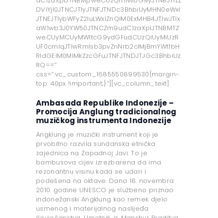
dC1zaXplJTNBMjJweCUzQmNvbG9yJTNBJTIzZ
DViYjI0JTNCJTIyJTNFJTNDc3BhbiUyMHN0eWxl
JTNEJTIybWFyZ2luLWxlZnQlM0ExMHB4JTIwJTIx
aW1wb3J0YW50JTNCZm9udC1zaXplJTNBMTZ
weCUyMCUyMWltcG9ydGFudCUzQiUyMiUzR
UF0cmlqJTIwRmlsb3pvZnNrb2clMjBmYWt1bH
RldGElM0MlMkZzcGFuJTNFJTNDJTJGc3BhbiUz
RQ==”
css=”.vc_custom_1685550899530{margin-
top: 40px !important;}”][vc_column_text]
Ambasada Republike Indonezije –
Promocija Anglung tradicionalnog
muzičkog instrumenta Indonezije
Angklung je muzički instrument koji je
prvobitno razvila sundanska etnička
zajednica na Zapadnoj Javi. To je
bambusova cijev izrezbarena da ima
rezonantnu visinu kada se udari i
podešena na oktave. Dana 18. novembra
2010. godine UNESCO je službeno priznao
indonežanski Angklung kao remek djelo
usmenog i materijalnog naslijeđa
čovječanstva. Umetnik, g. Manshur Praditya,