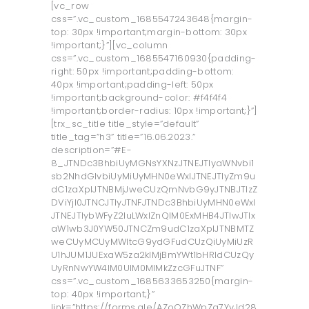
[vc_row
css=”.vc_custom_1685547243648{margin-
top: 30px !important;margin-bottom: 30px
!important;}”][vc_column
css=”.vc_custom_1685547160930{padding-
right: 50px !important;padding-bottom:
40px !important;padding-left: 50px
!important;background-color: #f4f4f4
!important;border-radius: 10px !important;}”]
[trx_sc_title title_style=”default”
title_tag=”h3” title=”16.06.2023.”
description=”#E-
8_JTNDc3BhbiUyMGNsYXNzJTNEJTIyaWNvbi1
sb2NhdGlvbiUyMiUyMHN0eWxlJTNEJTIyZm9u
dC1zaXplJTNBMjJweCUzQmNvbG9yJTNBJTIzZ
DViYjI0JTNCJTIyJTNFJTNDc3BhbiUyMHN0eWxl
JTNEJTIybWFyZ2luLWxlZnQlM0ExMHB4JTIwJTIx
aW1wb3J0YW50JTNCZm9udC1zaXplJTNBMTZ
weCUyMCUyMWltcG9ydGFudCUzQiUyMiUzR
U1hJUM1JUExaW5za2klMjBmYWt1bHRldCUzQy
UyRnNwYW4lM0UlM0MlMkZzcGFuJTNF”
css=”.vc_custom_1685633653250{margin-
top: 40px !important;}”
link=”https://forms.gle/AZoQZhWpZq7YvJd28