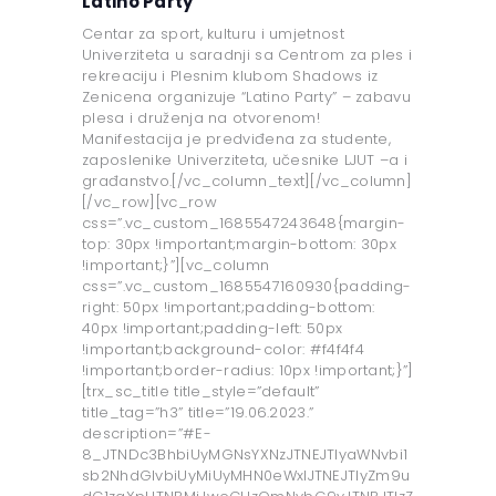
Latino Party
Centar za sport, kulturu i umjetnost
Univerziteta u saradnji sa Centrom za ples i
rekreaciju i Plesnim klubom Shadows iz
Zenicena organizuje “Latino Party” – zabavu
plesa i druženja na otvorenom!
Manifestacija je predviđena za studente,
zaposlenike Univerziteta, učesnike LJUT –a i
građanstvo.[/vc_column_text][/vc_column]
[/vc_row][vc_row
css=”.vc_custom_1685547243648{margin-
top: 30px !important;margin-bottom: 30px
!important;}”][vc_column
css=”.vc_custom_1685547160930{padding-
right: 50px !important;padding-bottom:
40px !important;padding-left: 50px
!important;background-color: #f4f4f4
!important;border-radius: 10px !important;}”]
[trx_sc_title title_style=”default”
title_tag=”h3” title=”19.06.2023.”
description=”#E-
8_JTNDc3BhbiUyMGNsYXNzJTNEJTIyaWNvbi1
sb2NhdGlvbiUyMiUyMHN0eWxlJTNEJTIyZm9u