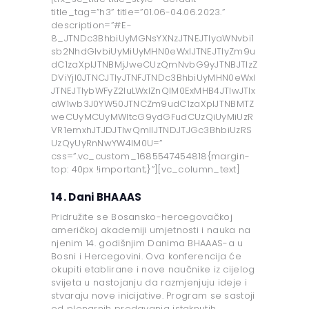
title_tag=”h3” title=”01.06-04.06.2023.”
description=”#E-
8_JTNDc3BhbiUyMGNsYXNzJTNEJTIyaWNvbi1
sb2NhdGlvbiUyMiUyMHN0eWxlJTNEJTIyZm9u
dC1zaXplJTNBMjJweCUzQmNvbG9yJTNBJTIzZ
DViYjI0JTNCJTIyJTNFJTNDc3BhbiUyMHN0eWxl
JTNEJTIybWFyZ2luLWxlZnQlM0ExMHB4JTIwJTIx
aW1wb3J0YW50JTNCZm9udC1zaXplJTNBMTZ
weCUyMCUyMWltcG9ydGFudCUzQiUyMiUzR
VR1emxhJTJDJTIwQmlIJTNDJTJGc3BhbiUzRS
UzQyUyRnNwYW4lM0U=”
css=”.vc_custom_1685547454818{margin-
top: 40px !important;}”][vc_column_text]
14. Dani BHAAAS
Pridružite se Bosansko-hercegovačkoj
američkoj akademiji umjetnosti i nauka na
njenim 14. godišnjim Danima BHAAAS-a u
Bosni i Hercegovini. Ova konferencija će
okupiti etablirane i nove naučnike iz cijelog
svijeta u nastojanju da razmjenjuju ideje i
stvaraju nove inicijative. Program se sastoji
od plenarnih predavanja istaknutih