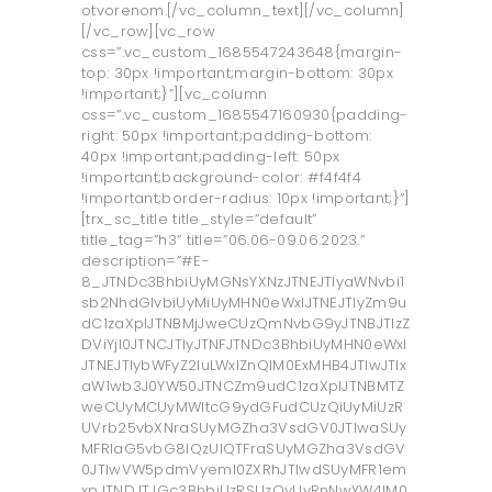
otvorenom.[/vc_column_text][/vc_column]
[/vc_row][vc_row
css=”.vc_custom_1685547243648{margin-
top: 30px !important;margin-bottom: 30px
!important;}”][vc_column
css=”.vc_custom_1685547160930{padding-
right: 50px !important;padding-bottom:
40px !important;padding-left: 50px
!important;background-color: #f4f4f4
!important;border-radius: 10px !important;}”]
[trx_sc_title title_style=”default”
title_tag=”h3” title=”06.06-09.06.2023.”
description=”#E-
8_JTNDc3BhbiUyMGNsYXNzJTNEJTIyaWNvbi1
sb2NhdGlvbiUyMiUyMHN0eWxlJTNEJTIyZm9u
dC1zaXplJTNBMjJweCUzQmNvbG9yJTNBJTIzZ
DViYjI0JTNCJTIyJTNFJTNDc3BhbiUyMHN0eWxl
JTNEJTIybWFyZ2luLWxlZnQlM0ExMHB4JTIwJTIx
aW1wb3J0YW50JTNCZm9udC1zaXplJTNBMTZ
weCUyMCUyMWltcG9ydGFudCUzQiUyMiUzR
UVrb25vbXNraSUyMGZha3VsdGV0JTIwaSUy
MFRlaG5vbG8lQzUlQTFraSUyMGZha3VsdGV
0JTIwVW5pdmVyeml0ZXRhJTIwdSUyMFR1em
xpJTNDJTJGc3BhbiUzRSUzQyUyRnNwYW4lM0