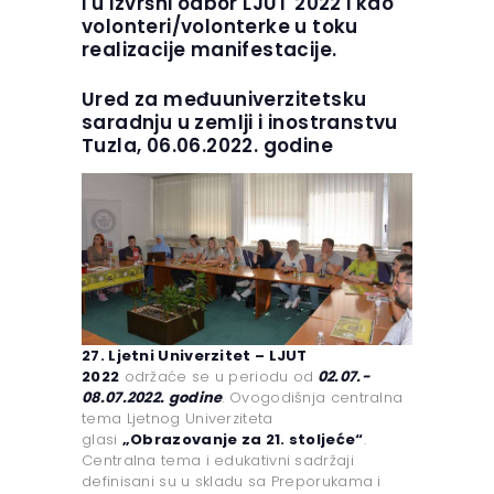
i u Izvršni odbor LJUT 2022 i kao
volonteri/volonterke u toku
realizacije manifestacije.
Ured za međuuniverzitetsku
saradnju u zemlji i inostranstvu
Tuzla, 06.06.2022. godine
27. Ljetni Univerzitet – LJUT
2022
održaće se u periodu od
02.07.-
08.07.2022. godine
. Ovogodišnja centralna
tema Ljetnog Univerziteta
glasi
„Obrazovanje za 21. stoljeće“
.
Centralna tema i edukativni sadržaji
definisani su u skladu sa Preporukama i