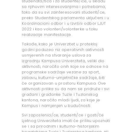
studenata/tica i za studente/ice, u skladu
sa njihovim interesovanjima i potrebama,
tako da su svi zainteresovani studenti/ce,
preko Studentskog parlamenta uključeni i u
Koordinacioni odbor i u Izvršni odbor LJUT
2022 i kao volonteri/volonterke u toku
realizacije manifestacije.
Takođe, kako je Univerzitet u protekloj
godini poduzeo niz operativnih aktivnosti
usmjerenih na stvaranje uslova za
izgradnju Kampusa Univerziteta, veliki dio
aktivnosti, naročito onih koje se odnose na
programske sadržaje vezane za sport,
zabavu, kulturno-umjetničke sadržaje, biti
će organizovan u prostoru Kampusa. Ove
aktivnosti prilika su da nam se pridruže i svi
građani i građanke Tuzle i Tuzlanskog
kantona, naročito mladi ljudi, za koje je
Kampus i namjenjen u budućnosti.
Svi zaposlenici/ce, studenti/ce i gosti/će
Ljetnog Univerziteta imati će priliku upoznati
se i sa prirodnim i kulturno-historijskim
bogatstvima Tuzle i Tuzlanskog kantona, ali