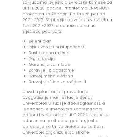
zaključcima izvještaja Evropske komisije za
BiH iz 2020. godine, Prioritetima ERASMUS+
programa za Zapadni Balkan za period
2021-2027, Strategije razvoja Univerziteta u
Tuzli 2021-2027, a odnose se na na
sljedeća područja:
Zeleni plan
Inkluzivnost i pristupačnost
Rast i radna mjesta
Digitalizacija
Garancija za mlade
Zdravlje i blagostanje
Razvoj mekih vještina
Razvoj vještina zapošljivosti
U svrhu planiranja i proveđanja
ovogodišnje manifestacije Senat
Univerziteta u Tuzli je dao saglasnost, a
Rektorica je imenovala Koordinacioni
odbor i Izvršni odbor LJUT 2022. Novina, u
odnosu na prethodne godine, jeste
opredjeljenje Univerzieteta da se Ljetni
Univerzitet organizuje od strane