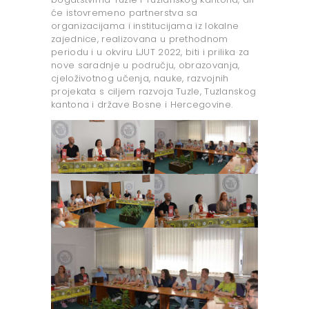
će istovremeno partnerstva sa
organizacijama i institucijama iz lokalne
zajednice, realizovana u prethodnom
periodu i u okviru LJUT 2022, biti i prilika za
nove saradnje u području, obrazovanja,
cjeloživotnog učenja, nauke, razvojnih
projekata s ciljem razvoja Tuzle, Tuzlanskog
kantona i države Bosne i Hercegovine.