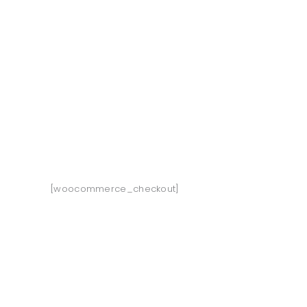
O LJUT
O UNTZ
PROGRAM
KONTAKT
VOLONTIRAJ
[woocommerce_checkout]